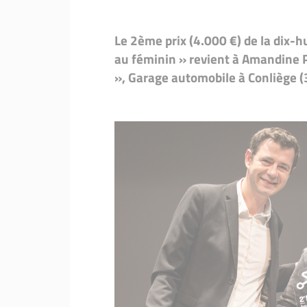
Lauréates
Lauréates 2016
Le 2ème prix (4.000 €) de la dix-h
Lauréates
Lauréates 2015
au féminin » revient à Amandine 
Lauréates
Lauréates 2014
», Garage automobile à Conliège (
Lauréates
Lauréates 2013
Lauréates
Lauréates 2012
Lauréates
Lauréates 2011
Initiative
Initiatives au féminin : Le Fi