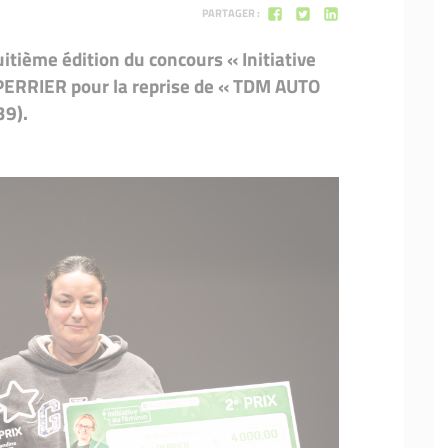
PARTAGER :
 2016
Tables rondes 2020
Tables rondes 2020
uitième édition du concours « Initiative
 2015
PERRIER pour la reprise de « TDM AUTO
 2014
39).
 2013
 2012
 2011
s au féminin : Le Film
lm