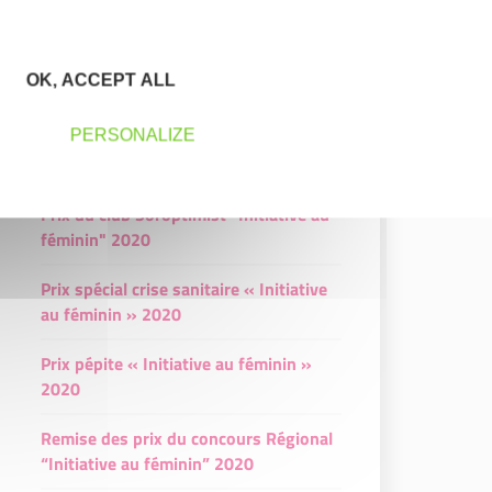
2020
Troisième prix "Initiative au féminin"
OK, ACCEPT ALL
2020
PERSONALIZE
Quatrième prix "Initiative au féminin"
2020
Prix du club Soroptimist "Initiative au
féminin" 2020
Prix spécial crise sanitaire « Initiative
au féminin » 2020
Prix pépite « Initiative au féminin »
2020
Remise des prix du concours Régional
“Initiative au féminin” 2020