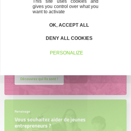
This site uses cookies and
région.
gives you control over what you
want to activate
En savoir plus
OK, ACCEPT ALL
DENY ALL COOKIES
Accompagnement
PERSONALIZE
Nous les avons accompagnés dans leur
projet entrepreneurial
Découvrez qui ils sont !
Parrainage
Vous souhaitez aider de jeunes
entrepreneurs ?