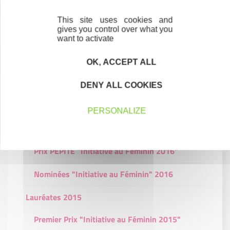
Lauréates 2016
This site uses cookies and
Premier Prix "Initiative au Féminin 2016"
gives you control over what you
want to activate
Deuxième Prix "Initiative au Féminin 2016"
OK, ACCEPT ALL
Troisième Prix "Initiative au Féminin 2016"
DENY ALL COOKIES
Quatrième Prix "Initiative au Féminin 2016"
PERSONALIZE
Prix Club Soroptimist "Initiative au Féminin
2016"
Prix PEPITE "Initiative au Féminin 2016"
Nominées "Initiative au Féminin" 2016
Lauréates 2015
Premier Prix "Initiative au Féminin 2015"