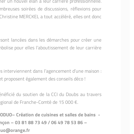
er un nouvel élan à leur carrière professionnelle.
mbreuses soirées de discussions, réflexions pour
 Christine MERCKEL a tout accéléré, elles ont donc
se sont lancées dans les démarches pour créer une
bolise pour elles l’aboutissement de leur carrière
es interviennent dans l’agencement d’une maison :
…et proposent également des conseils déco !
éficié du soutien de la CCI du Doubs au travers
égional de Franche-Comté de 15 000 €.
DUO– Création de cuisines et salles de bains -
nçon – 03 81 88 73 49 / 06 49 78 53 86 –
uo@orange.fr