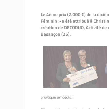
Lauréates
Lauréates 2016
Le 4ème prix (2.000 €) de la dixiè
Lauréates
Lauréates 2015
Féminin » a été attribué à Christ
Lauréates
Lauréates 2014
création de DECODUO, Activité de c
Besançon (25).
Lauréates
Lauréates 2013
Lauréates
Lauréates 2012
Lauréates
Lauréates 2011
Initiative
Initiatives au féminin : Le Fi
provoqué un déclic !