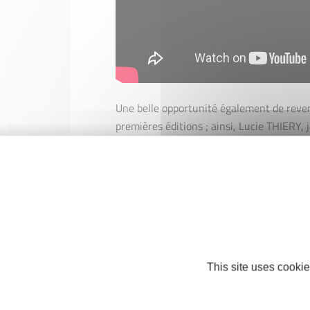
Une belle opportunité également de reven
premières éditions ; ainsi, Lucie THIERY, 
confié la rédaction de "10 ans d'Initiative
téléchargement ci-dessous, comporte les 
éditions 2006 à 2014.
This site uses cookie