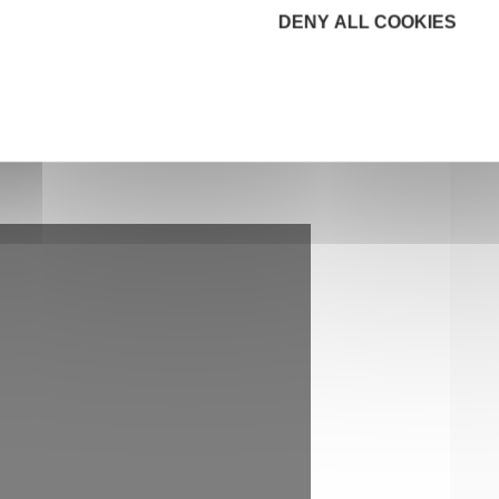
de remettre un trophée spécial de
DENY ALL COOKIES
l'entrepreneuriat des femmes en Franche-
Comté à Danièle DULMET qui a été à
nsibilisation à l'entrepreneuriat féminin.
ition en 2016…