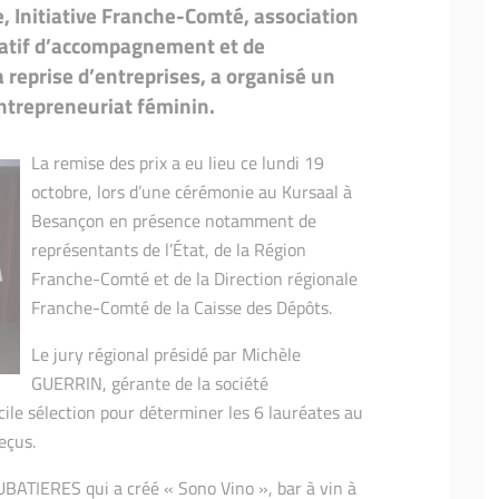
, Initiative Franche-Comté, association
 2016
Tables rondes 2020
Tables rondes 2020
atif d’accompagnement et de
a reprise d’entreprises, a organisé un
 2015
ntrepreneuriat féminin.
 2014
La remise des prix a eu lieu ce lundi 19
 2013
octobre, lors d’une cérémonie au Kursaal à
 2012
Besançon en présence notamment de
représentants de l’État, de la Région
 2011
Franche-Comté et de la Direction régionale
s au féminin : Le Film
lm
Franche-Comté de la Caisse des Dépôts.
Le jury régional présidé par Michèle
GUERRIN, gérante de la société
cile sélection pour déterminer les 6 lauréates au
eçus.
UBATIERES qui a créé « Sono Vino », bar à vin à