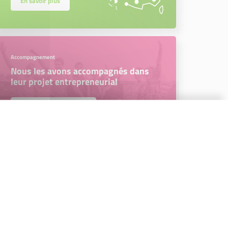
En savoir plus
Accompagnement
Nous les avons accompagnés dans
leur projet entrepreneurial
Découvrez qui ils sont !
Parrainage
Vous souhaitez aider de jeunes
entrepreneurs ?
Devenez parrain ou marraine