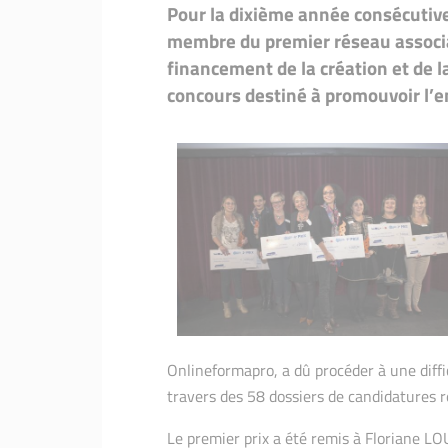
Pour la dixième année consécutive
Lauréates
Lauréates 2016
membre du premier réseau associ
financement de la création et de l
Lauréates
Lauréates 2015
concours destiné à promouvoir l’e
Lauréates
Lauréates 2014
Lauréates
Lauréates 2013
Lauréates
Lauréates 2012
Lauréates
Lauréates 2011
Initiative
Initiatives au féminin : Le Fi
Onlineformapro, a dû procéder à une diffi
travers des 58 dossiers de candidatures r
Le premier prix a été remis à Floriane LO