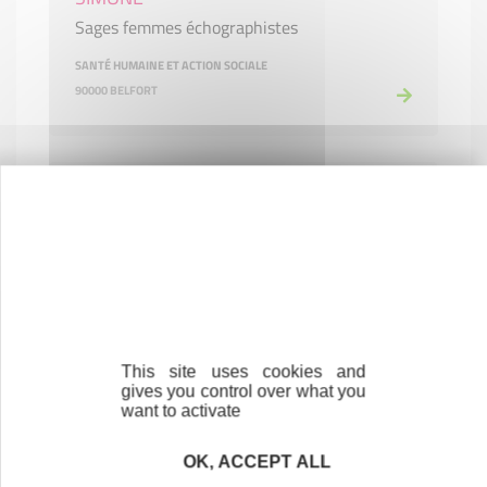
Sages femmes échographistes
SANTÉ HUMAINE ET ACTION SOCIALE
90000 BELFORT
This site uses cookies and
VIBLY
gives you control over what you
Mise à disposition d'un logiciel de gestion et
want to activate
de communication pour les associations
OK, ACCEPT ALL
étudiantes du supérieur