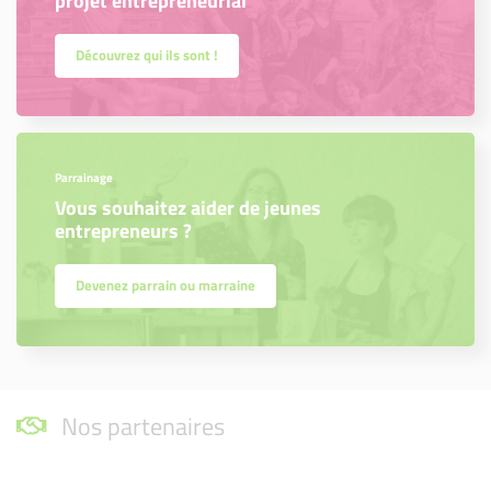
projet entrepreneurial
Découvrez qui ils sont !
Parrainage
Vous souhaitez aider de jeunes
entrepreneurs ?
Devenez parrain ou marraine
Nos partenaires