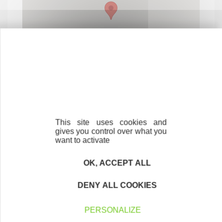
This site uses cookies and
gives you control over what you
want to activate
Contactez-nous !
Cliquez ici
OK, ACCEPT ALL
DENY ALL COOKIES
Créateurs
Trouvez à qui vous adresser
PERSONALIZE