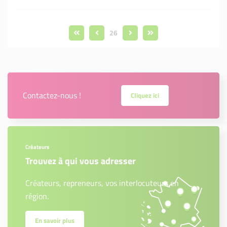
26
Contactez-nous !
Cliquez ici
Créateurs
Trouvez à qui vous adresser
Créateurs, repreneurs, vos interlocuteurs en
région.
En savoir plus