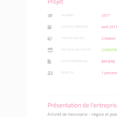
Projet
Lauréates
Lauréates 2016
2017
LAURÉAT :
Lauréates
Lauréates 2015
Lauréates
Lauréates 2014
avril 201
DATE DE CRÉATION :
Lauréates
Lauréates 2013
Création
TYPE DE PROJET :
Lauréates
Lauréates 2012
CONSTR
SECTEUR D'ACTIVITÉ :
Lauréates
Lauréates 2011
BM BAIE
NOM COMMERCIAL :
Initiative
Initiatives au féminin : Le Fi
1 person
EFFECTIF :
Présentation de l'entrepri
Activité de menuiserie - négoce et pos