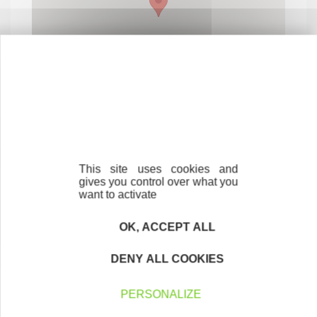
This site uses cookies and
gives you control over what you
want to activate
Contactez-nous !
Cliquez ici
OK, ACCEPT ALL
DENY ALL COOKIES
Créateurs
Trouvez à qui vous adresser
PERSONALIZE