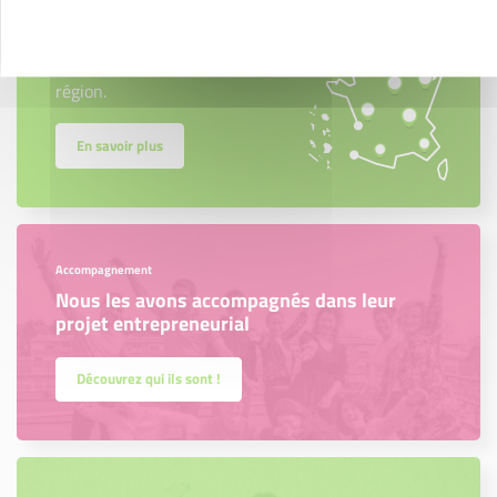
Trouvez à qui vous adresser
Créateurs, repreneurs, vos interlocuteurs en
région.
En savoir plus
Accompagnement
Nous les avons accompagnés dans leur
projet entrepreneurial
Découvrez qui ils sont !