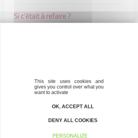
Si c'était à refaire ?
J'y retourne à 100% , on se sent beaucoup mieux
ainsi, un vrai bonheur ( malgré les heures, la fatigue,
le rythme ect )
This site uses cookies and
gives you control over what you
want to activate
Contactez-nous !
Cliquez ici
OK, ACCEPT ALL
DENY ALL COOKIES
Créateurs
PERSONALIZE