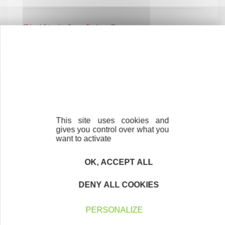
Si c'était à refaire ?
Je le referais, c'est déjà ma 2ème création !
This site uses cookies and
gives you control over what you
want to activate
Contactez-nous !
Cliquez ici
OK, ACCEPT ALL
DENY ALL COOKIES
Créateurs
Trouvez à qui vous adresser
PERSONALIZE