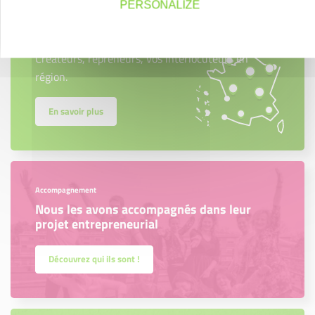
PERSONALIZE
Créateurs
Trouvez à qui vous adresser
Créateurs, repreneurs, vos interlocuteurs en
région.
En savoir plus
Accompagnement
Nous les avons accompagnés dans leur
projet entrepreneurial
Découvrez qui ils sont !